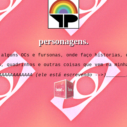
personagens.
 alguns OCs e fursonas, onde faço hístorias, 
s, quadrinhos e outras coisas que vem na minh
AAAAAAAAAAAA (ele está escrevendo -->)_____