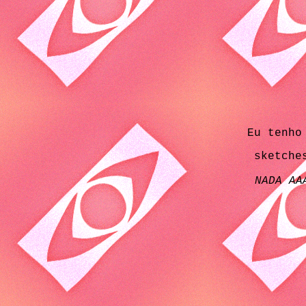
Eu tenho
sketche
NADA AA