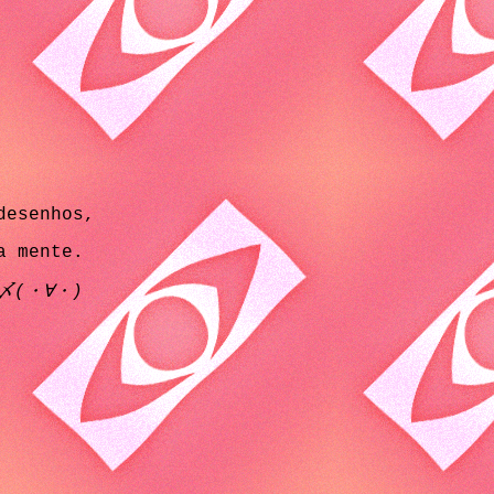
desenhos,
a mente.
__〆(・∀・)