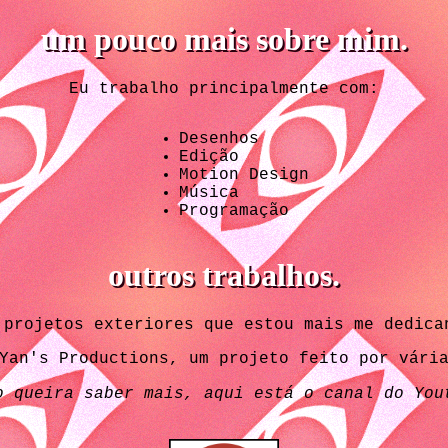
um pouco mais sobre mim.
Eu trabalho principalmente com:
Desenhos
Edição
Motion Design
Música
Programação
outros trabalhos.
 projetos exteriores que estou mais me dedica
Yan's Productions, um projeto feito por vári
o queira saber mais, aqui está o canal do You