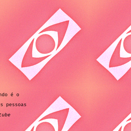
ndo é o
as pessoas
tube