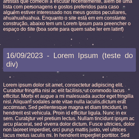
artistas que comecei a escutar recentemente, além de uma
lista com personagens e gostos preferidos para caso
alguém estiver interessado nos meus gostos peculiares,
ahuahuahuahua. Enquanto o site está em em constante
construção, abaixo tem um Lorem Ipsum para preencher o
espaço do site (boa sorte para quem sabe ler em latim)
16/09/2023 - Lorem Ipsum (teste do
div)
Lorem ipsum dolor sit amet, consectetur adipiscing elit.
Curabitur fringilla nisi ac elit facilisis, ut commodo lacus
efficitur. Morbi et augue a mi malesuada auctor eget fringilla
nisl. Aliquam sodales ante vitae nulla iaculis,dictum erat
accumsan. Sed pellentesque magna et diam tincidunt, in
hendrerit est vehicula. Proin id efficitur ligula. Nunc in ex
sem. Curabitur vel pretium lectus. Nullam tincidunt ipsum ac
arcu placerat, sed viverra dolor dictum. Fusce ultricies, dolor
non laoreet imperdiet, orci purus mattis justo, vel ultrices
lacus metus iaculis mi. In hendrerit imperdiet porttitor. Sed