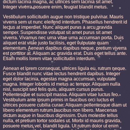
dictum lacinia magna, ac ultrices sem lacinia sit amet.
Integer viverra posuere enim, feugiat blandit metus.
Vestibulum sollicitudin augue non tristique pulvinar. Mauris
viverra sem ut nunc eleifend interdum. Phasellus hendrerit id
lectus at imperdiet. Nunc aliquet purus a arcu gravida
semper. Suspendisse volutpat sit amet purus sit amet
viverra. Vivamus nec urna vitae urna accumsan porta. Duis
aliquet erat vitae justo facilisis, eget vulputate quam
elementum. Aenean dapibus dapibus neque, pretium viverra
est porttitor at. Aliquam ac gravida erat. Duis eget tellus ante.
Etiam mollis lorem vitae sollicitudin interdum.
Aenean et lorem consequat, ultrices ligula eu, rutrum neque.
Fusce blandit nunc vitae lectus hendrerit dapibus. Integer
eget dolor lacinia, egestas magna accumsan, vulputate
magna. Integer lobortis id metus ac tempor. Aliquam nulla
nisl, suscipit sed felis quis, aliquam cursus purus.
Pellentesque et suscipit massa. Aliquam vitae luctus leo.
Vestibulum ante ipsum primis in faucibus orci luctus et
ultrices posuere cubilia curae; Aliquam pellentesque diam ut
libero elementum rutrum faucibus non libero. Maecenas
dictum augue in faucibus dignissim. Duis molestie tellus
nulla, et pretium tortor sodales ut. Morbi id mauris gravida,
posuere metus vel, blandit ligula. Ut rutrum dolor ut enim