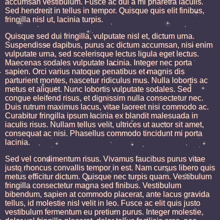
accumsan vestibulum. Fusce ac dui a mi pharetra iaculis.
Sed hendrerit in tellus in tempor. Quisque quis elit finibus,
fringilla nisl ut, lacinia turpis.
Quisque sed dui fringilla, vulputate nisl et, dictum urna.
Suspendisse dapibus, purus ac dictum accumsan, nisi enim
vulputate urna, sed scelerisque lectus ligula eget lectus.
Maecenas sodales vulputate lacinia. Integer nec porta
sapien. Orci varius natoque penatibus et magnis dis
parturient montes, nascetur ridiculus mus. Nulla lobortis ac
metus et aliquet. Nunc lobortis vulputate sodales. Sed
congue eleifend risus, et dignissim nulla consectetur nec.
Duis rutrum maximus lacus, vitae laoreet nisi commodo ac.
Curabitur fringilla ipsum lacinia ex blandit malesuada in
iaculis risus. Nullam tellus velit, ultrices ut auctor sit amet,
consequat ac nisi. Phasellus commodo tincidunt mi porta
lacinia.
Sed vel condimentum risus. Vivamus faucibus purus vitae
justo rhoncus convallis tempor in est. Nam cursus libero quis
metus efficitur dictum. Quisque nec turpis quam. Vestibulum
fringilla consectetur magna sed finibus. Vestibulum
bibendum, sapien at commodo placerat, ante lacus gravida
tellus, id molestie nisl velit in leo. Fusce ac elit quis justo
vestibulum fermentum eu pretium purus. Integer molestie,