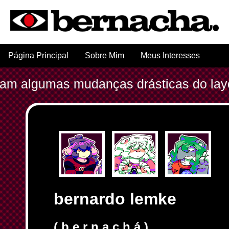
Página Principal
Sobre Mim
Meus Interesses
algumas mudanças drásticas do layout //
bernardo lemke
( b e r n a c h á )